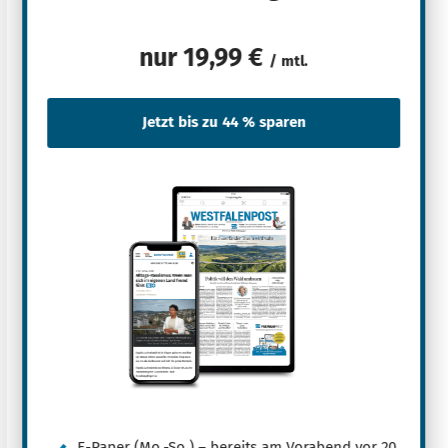
nur
19,99 €
/ mtl.
E-Paper (Mo.-So.) – bereits am Vorabend vor 20