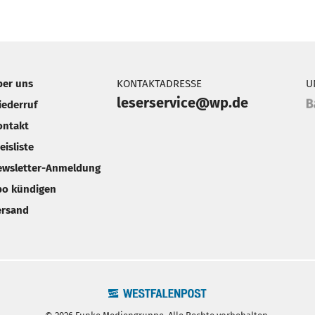
ber uns
KONTAKTADRESSE
U
leserservice@wp.de
iederruf
ontakt
eisliste
ewsletter-Anmeldung
bo kündigen
ersand