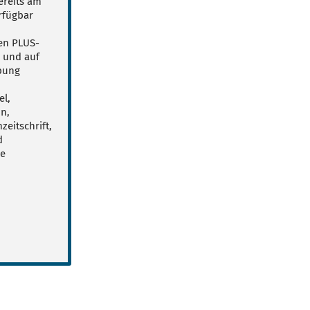
ereits am
rfügbar
ven PLUS-
p und auf
bung
el,
n,
eitschrift,
d
le