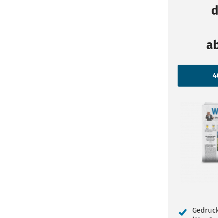
d
a
Gedruck