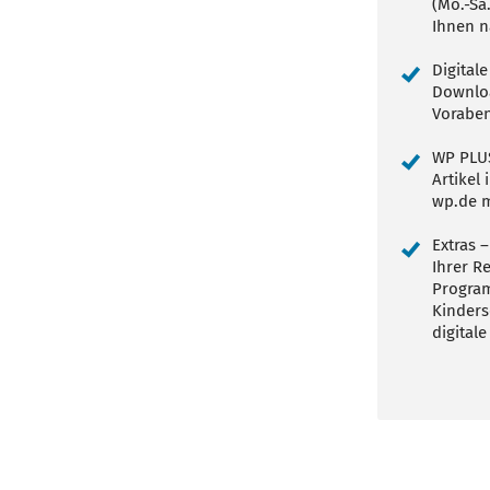
(Mo.-Sa
Ihnen n
Digital
Downloa
Voraben
WP PLUS
Artikel
wp.de m
Extras –
Ihrer R
Program
Kinders
digitale