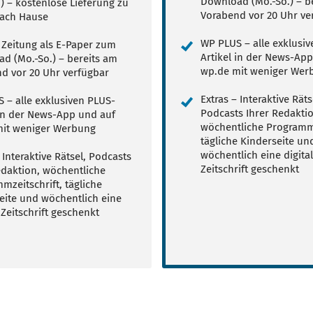
Download (Mo.-So.) – b
.) – kostenlose Lieferung zu
Vorabend vor 20 Uhr ve
ach Hause
WP PLUS – alle exklusi
e Zeitung als E-Paper zum
Artikel in der News-Ap
d (Mo.-So.) – bereits am
wp.de mit weniger Wer
d vor 20 Uhr verfügbar
Extras – Interaktive Räts
 – alle exklusiven PLUS-
Podcasts Ihrer Redaktio
 in der News-App und auf
wöchentliche Programmz
it weniger Werbung
tägliche Kinderseite un
wöchentlich eine digita
 Interaktive Rätsel, Podcasts
Zeitschrift geschenkt
edaktion, wöchentliche
mzeitschrift, tägliche
eite und wöchentlich eine
 Zeitschrift geschenkt