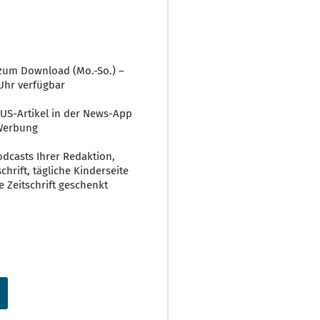
r zum Download (Mo.-So.) –
Uhr verfügbar
LUS-Artikel in der News-App
 Werbung
Podcasts Ihrer Redaktion,
rift, tägliche Kinderseite
e Zeitschrift geschenkt