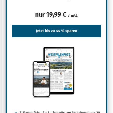
nur
19,99 €
/ mtl.
E-Paper (Mo.-So.) – bereits am Vorabend vor 20