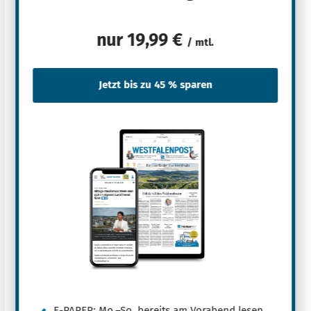
nur
19,99 €
/ mtl.
E-PAPER: Mo.–So. bereits am Vorabend lesen